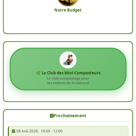
Notre Budget
🌿 Le Club des Mini-Composteurs
Le club compostage pour
les enfants de Grosbreuil
Prochainement
08 Aoû 2026
;
10:00
-
12:00