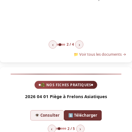
‹
›
2 / 4
📁 Voir tous les documents →
♻ NOS FICHES PRATIQUES
2026 04 01 Piège à Frelons Asiatiques
2
👁 Consulter
⬇ Télécharger
‹
›
2 / 5