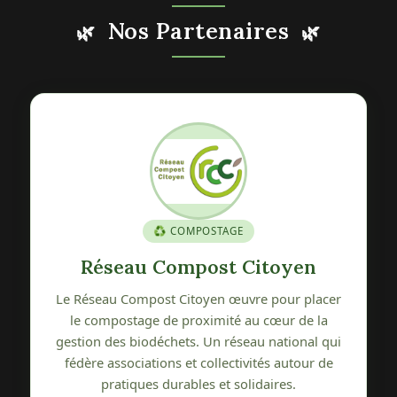
Nos Partenaires
🌿
🌿
🍎 PATRIMOINE GÉNÉTIQUE
n
Verger Conservatoire de Pétré
lacer
Le Verger Conservatoire de Pétré s'engage à
 la
sauvegarder, promouvoir et diffuser le
al qui
patrimoine génétique fruitier local. Une belle
ur de
initiative qui protège la biodiversité variétale de
nos terroirs vendéens.