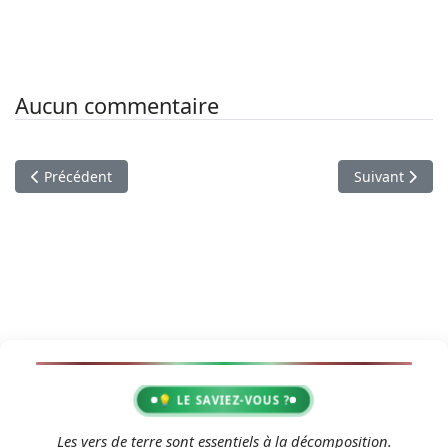
Aucun commentaire
Article précédent : Documentation
Article suiva
Précédent
Suivant
💡 LE SAVIEZ-VOUS ?
2
Les vers de terre sont essentiels à la décomposition.