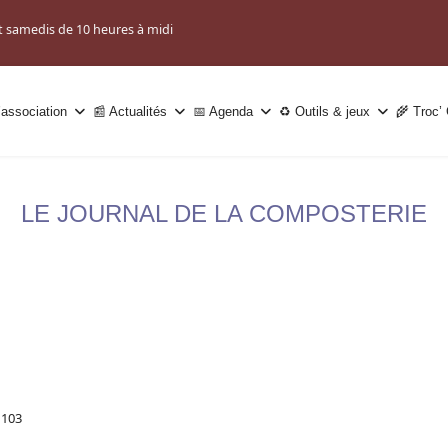
t samedis de 10 heures à midi
’association
📰 Actualités
📅 Agenda
♻️ Outils & jeux
🌾 Troc’
LE JOURNAL DE LA COMPOSTERIE
: 103