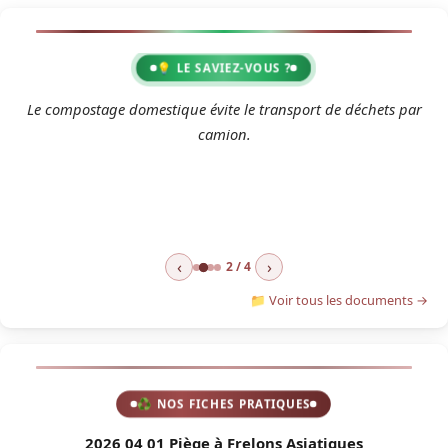
💡 LE SAVIEZ-VOUS ?
2
Le compostage domestique évite le transport de déchets par
camion.
‹
›
2 / 4
📁 Voir tous les documents →
♻ NOS FICHES PRATIQUES
2026 04 01 Piège à Frelons Asiatiques
2