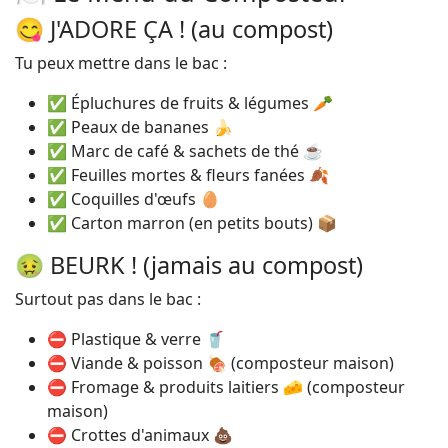
😋 J'ADORE ÇA ! (au compost)
Tu peux mettre dans le bac :
✅ Épluchures de fruits & légumes 🥕
✅ Peaux de bananes 🍌
✅ Marc de café & sachets de thé ☕
✅ Feuilles mortes & fleurs fanées 🍂
✅ Coquilles d'œufs 🥚
✅ Carton marron (en petits bouts) 📦
🤢 BEURK ! (jamais au compost)
Surtout pas dans le bac :
⛔ Plastique & verre 🥤
⛔ Viande & poisson 🍖 (composteur maison)
⛔ Fromage & produits laitiers 🧀 (composteur
maison)
⛔ Crottes d'animaux 💩