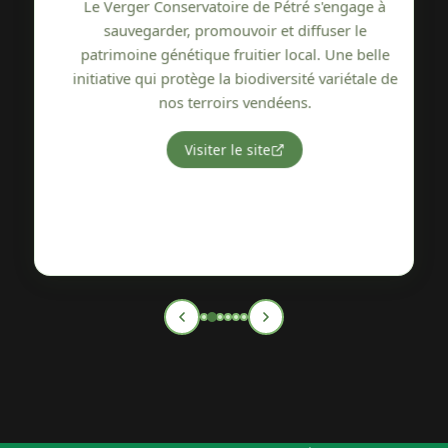
r
Le Verger Conservatoire de Pétré s'engage à
sauvegarder, promouvoir et diffuser le
i
patrimoine génétique fruitier local. Une belle
initiative qui protège la biodiversité variétale de
nos terroirs vendéens.
Visiter le site