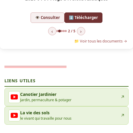
👁 Consulter
⬇ Télécharger
‹
›
2 / 5
📁 Voir tous les documents →
LIENS UTILES
Canotier Jardinier
↗
Jardin, permaculture & potager
La vie des sols
↗
le vivant qui travaille pour nous