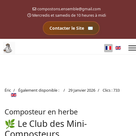
compostons.ensemble@gmail.com
Mercredis et samedis de 10 heures à midi
Contacter le Site
Sélectionnez 
Éric
Également disponible :
29 Janvier 2026
Clics : 733
Composteur en herbe
🌿 Le Club des Mini-
Composteurs