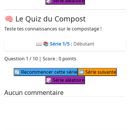
🎲 Série aléatoire
🧠 Le Quiz du Compost
Teste tes connaissances sur le compostage !
📖 📚 Série
1
/5 :
Débutant
Question
1
/
10
| Score :
0
points
🔄 Recommencer cette série
➡️ Série suivante
🎲 Série aléatoire
Aucun commentaire