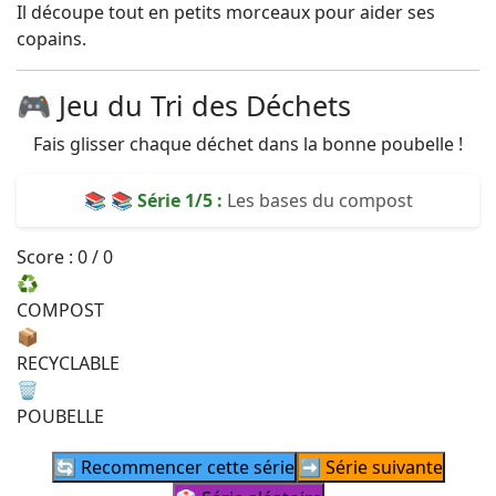
Il découpe tout en petits morceaux pour aider ses
copains.
🎮 Jeu du Tri des Déchets
Fais glisser chaque déchet dans la bonne poubelle !
📚 📚 Série
1
/5 :
Les bases du compost
Score :
0
/
0
♻️
COMPOST
📦
RECYCLABLE
🗑️
POUBELLE
🔄 Recommencer cette série
➡️ Série suivante