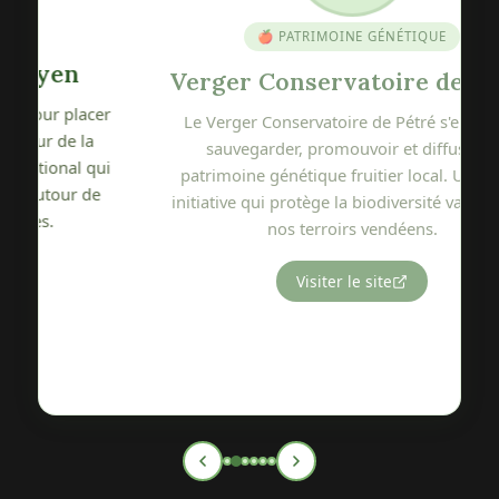
🍎 PATRIMOINE GÉNÉTIQUE
Verger Conservatoire de Pétré
r
Le Verger Conservatoire de Pétré s'engage à
sauvegarder, promouvoir et diffuser le
i
patrimoine génétique fruitier local. Une belle
initiative qui protège la biodiversité variétale de
nos terroirs vendéens.
Visiter le site