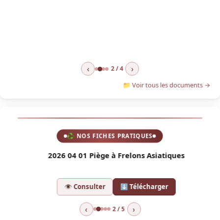
‹
›
2 / 4
📁 Voir tous les documents →
♻ NOS FICHES PRATIQUES
2026 04 01 Piège à Frelons Asiatiques
2
👁 Consulter
⬇ Télécharger
‹
›
2 / 5