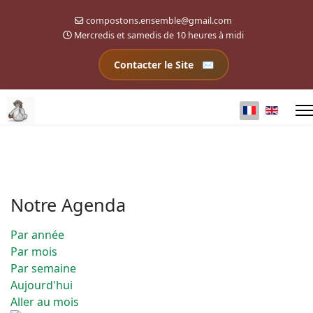
compostons.ensemble@gmail.com
Mercredis et samedis de 10 heures à midi
Contacter le Site
Sélectionnez 
Notre Agenda
Par année
Par mois
Par semaine
Aujourd'hui
Aller au mois