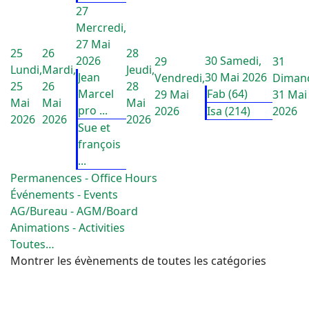
27
Mercredi,
27 Mai
25
26
28
2026
30
Samedi,
29
31
Lundi,
Mardi,
Jeudi,
Jean
30 Mai 2026
Vendredi,
Diman
25
26
28
Marcel
Fab (64)
29 Mai
31 Mai
Mai
Mai
Mai
pro ...
2026
Isa (214)
2026
2026
2026
2026
Sue et
françois
...
Permanences - Office Hours
Événements - Events
AG/Bureau - AGM/Board
Animations - Activities
Toutes…
Montrer les évènements de toutes les catégories