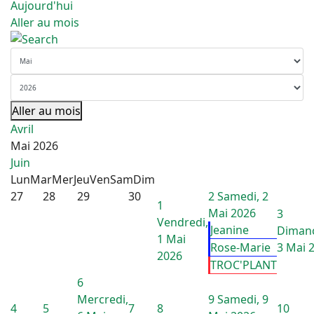
Aujourd'hui
Aller au mois
Aller au mois
Avril
Mai 2026
Juin
Lun
Mar
Mer
Jeu
Ven
Sam
Dim
27
28
29
30
2
Samedi, 2
1
Mai 2026
3
Vendredi,
Jeanine
Diman
1 Mai
Rose-Marie
3 Mai 
2026
TROC'PLANT
6
Mercredi,
9
Samedi, 9
4
5
7
8
10