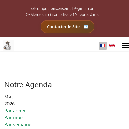
compostons.ensemble@gmail.com
Mercredis et samedis de 10 heures à midi
Contacter le Site
Sélectionnez 
Notre Agenda
Mai,
2026
Par année
Par mois
Par semaine