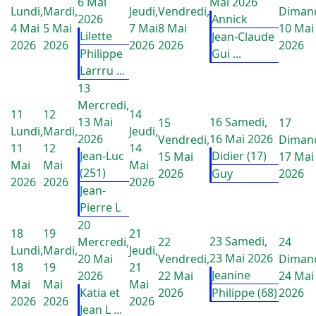
6 Mai
Mai 2026
Lundi,
Mardi,
Jeudi,
Vendredi,
Diman
2026
Annick
4 Mai
5 Mai
7 Mai
8 Mai
10 Mai
Lilette
Jean-Claude
2026
2026
2026
2026
2026
Philippe
Gui ...
Larrru ...
13
Mercredi,
11
12
14
13 Mai
16
Samedi,
15
17
Lundi,
Mardi,
Jeudi,
2026
16 Mai 2026
Vendredi,
Diman
11
12
14
Jean-Luc
Didier (17)
15 Mai
17 Mai
Mai
Mai
Mai
(251)
2026
Guy
2026
2026
2026
2026
Jean-
Pierre L
20
18
19
21
23
Samedi,
Mercredi,
22
24
Lundi,
Mardi,
Jeudi,
23 Mai 2026
20 Mai
Vendredi,
Diman
18
19
21
Jeanine
2026
22 Mai
24 Mai
Mai
Mai
Mai
Katia et
2026
Philippe (68)
2026
2026
2026
2026
Jean L ...