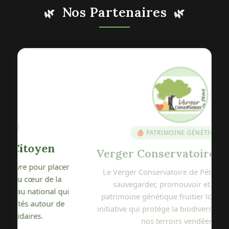
Nos Partenaires
🌿
🌿
🍎 PATRIMOINE GÉNÉTIQUE
Verger Conservatoire de Pétré
r
Le Verger Conservatoire de Pétré s'engage à
sauvegarder, promouvoir et diffuser le
i
patrimoine génétique fruitier local. Une belle
initiative qui protège la biodiversité variétale de
nos terroirs vendéens.