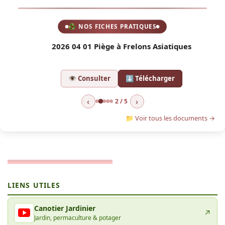
♻ NOS FICHES PRATIQUES
2026 04 01 Piège à Frelons Asiatiques
2
👁 Consulter
⬇ Télécharger
‹
›
2 / 5
📁 Voir tous les documents →
LIENS UTILES
Canotier Jardinier
↗
Jardin, permaculture & potager